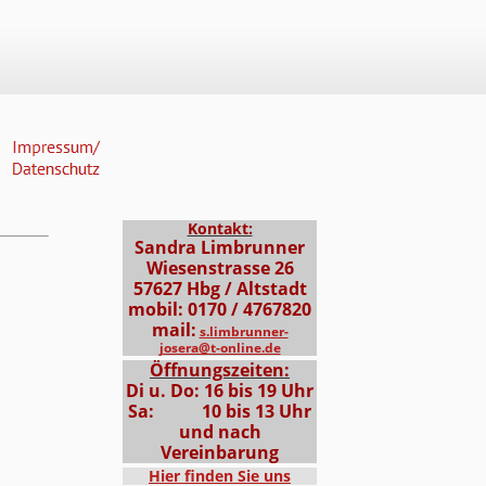
Kontakt:
Sandra Limbrunner
Wiesenstrasse 26
57627 Hbg / Altstadt
mobil: 0170 / 4767820
mail:
s.limbrunner-
josera@t-online.de
Öffnungszeiten:
Di u. Do: 16 bis 19 Uhr
Sa:
10 bis 13 Uhr
und nach
Vereinbarung
Hier finden Sie uns