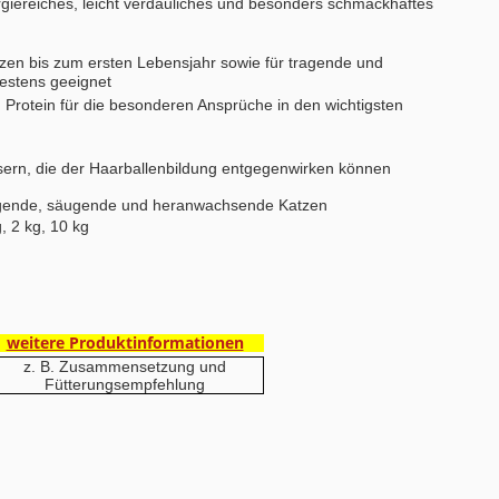
rgiereiches, leicht verdauliches und besonders schmackhaftes
en bis zum ersten Lebensjahr sowie für tragende und
estens geeignet
d Protein für die besonderen Ansprüche in den wichtigsten
asern, die der Haarballenbildung entgegenwirken können
 tragende, säugende und heranwachsende Katzen
g, 2 kg, 10 kg
weitere Produktinformationen
z. B. Zusammensetzung und
Fütterungsempfehlung