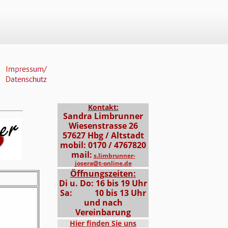
Kontakt:
Sandra Limbrunner
Wiesenstrasse 26
57627 Hbg / Altstadt
mobil: 0170 / 4767820
mail:
s.limbrunner-
josera@t-online.de
Öffnungszeiten:
Di u. Do: 16 bis 19 Uhr
Sa:
10 bis 13 Uhr
und nach
Vereinbarung
Hier finden Sie uns